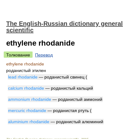
The English-Russian dictionary general
scientific
ethylene rhodanide
Толкование
Перевод
ethylene rhodanide
роданистый этилен
lead rhodanide
— роданистый свинец (
calcium rhodanide
— роданистый кальций
ammonium rhodanide
— роданистый аммоний
mercuric rhodanide
— роданистая ртуть (
aluminium rhodanide
— роданистый алюминий