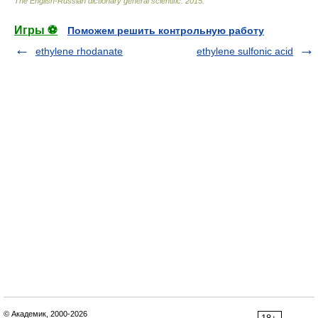
The English-Russian dictionary general scientific
.
2015
.
Игры ⚽
Поможем решить контрольную работу
ethylene rhodanate
ethylene sulfonic acid
© Академик, 2000-2026